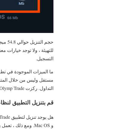
للتهيئة ، ولا توجد خيارات مع
التسجيل.
مستقل وليس من خلال المتصفح
التداول. ركزت Olymp Trade على إصلاح الأخطاء وتحسين استقرار التطبيق.
قم بتنزيل التطبيق لنظام التشغ
و Mac OS. ومع ذلك ، تعمل بعض برامج Windows 10 على Windows 7 بسبب التوافق مع الإصدارات السابقة.