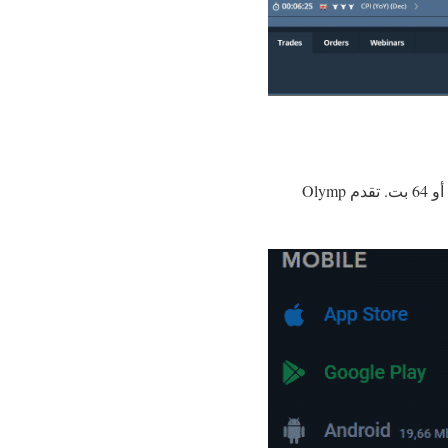
يتوفر أحدث إصدار من تطبيق Community Olymp Trade لنظام التشغيل Windows 10 للإصدارات 32 أو 64 بت. تقدم Olymp