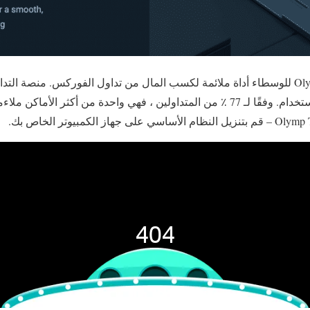
يقدم وسيط تداول Olymp Trade للوسطاء أداة ملائمة لكسب المال من تداول الفوركس. من
ومريحة ولها واجهة سهلة الاستخدام. وفقًا لـ 77 ٪ من المتداولين ، فهي واحدة من أكثر