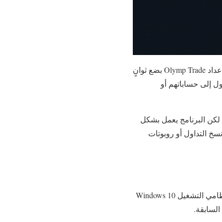
حجم التنزيل حوالي 54.8 ميجا بايت. التثبيت سريع جدًا اعتمادًا على سرعة الإنترنت. يستغرق معالج إعداد Olymp Trade بضع ثوانٍ
ول إلى حساباتهم أو
لمنصة الويب. لكن البرنامج يعمل بشكل
خ التداول أو روبوتات
هل يوجد تنزيل لتطبيق Olymp Trade لنظام التشغيل Windows 7؟ ركزت Olymp Trade فقط على نظامي التشغيل Windows 10