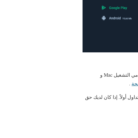
يمكنك تثبيت منصة Olymp Trade على أجهزة سطح المكتب والأجهزة المحمولة. هناك إصدارات لنظامي التشغيل Mac و
حة
.
ول أولاً. إذا كان لديك حق