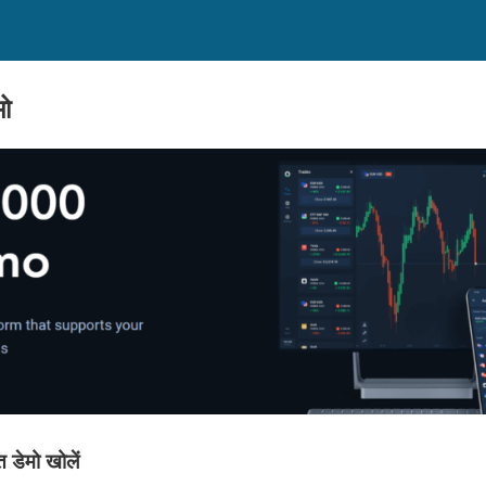
ो
डेमो खोलें