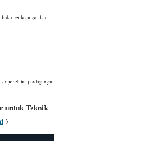
u buku perdagangan hari
asar penelitian perdagangan.
r untuk Teknik
ni
)