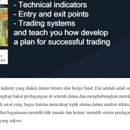
industri yang diakui dalam futures dan hedge fund. Dia adalah salah sa
ungkap bakat perdagangan di seluruh dunia dan menghubungkan mere
itik awal yang bagus karena mencakup topik utama dalam analisis teknis
elihat bagaimana memilih titik masuk dan keluar, memilih sistem per
yang sukses.