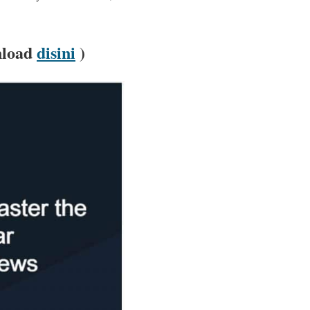
nload
disini
)