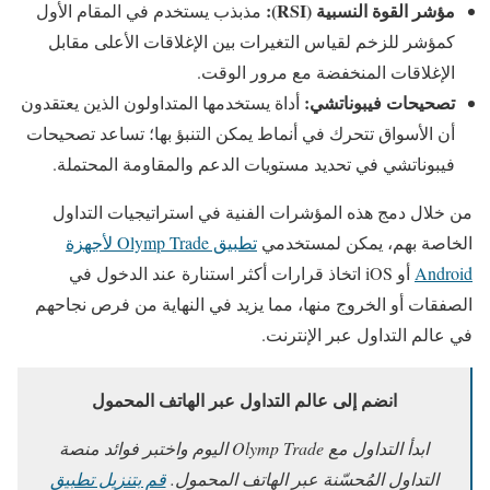
مؤشر القوة النسبية (RSI):
مذبذب يستخدم في المقام الأول
كمؤشر للزخم لقياس التغيرات بين الإغلاقات الأعلى مقابل
الإغلاقات المنخفضة مع مرور الوقت.
تصحيحات فيبوناتشي:
أداة يستخدمها المتداولون الذين يعتقدون
أن الأسواق تتحرك في أنماط يمكن التنبؤ بها؛ تساعد تصحيحات
فيبوناتشي في تحديد مستويات الدعم والمقاومة المحتملة.
من خلال دمج هذه المؤشرات الفنية في استراتيجيات التداول
الخاصة بهم، يمكن لمستخدمي
تطبيق Olymp Trade لأجهزة
Android
أو iOS اتخاذ قرارات أكثر استنارة عند الدخول في
الصفقات أو الخروج منها، مما يزيد في النهاية من فرص نجاحهم
في عالم التداول عبر الإنترنت.
انضم إلى عالم التداول عبر الهاتف المحمول
ابدأ التداول مع Olymp Trade اليوم واختبر فوائد منصة
التداول المُحسّنة عبر الهاتف المحمول.
قم بتنزيل تطبيق