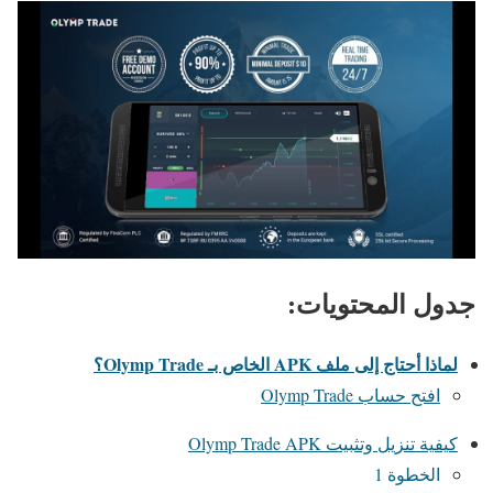
جدول المحتويات:
لماذا أحتاج إلى ملف APK الخاص بـ Olymp Trade؟
افتح حساب Olymp Trade
كيفية تنزيل وتثبيت Olymp Trade APK
الخطوة 1