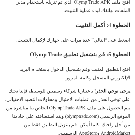
افتح ملف Olymp Trade APK الذي تم تنزيله باستخدام مدير
الملفات بهاتفك لبدء عملية التثبيت.
الخطوة 4: أكمل التثبيت
اضغط على “التالي” عدة مرات على جهازك لإكمال التثبيت.
الخطوة 5: قم بتشغيل تطبيق Olymp Trade
افتح التطبيق المثبت وقم بتسجيل الدخول باستخدام البريد
الإلكتروني المسجل وكلمة المرور.
يرجى توخي الحذر!
باعتبارنا شركاء رسميين للوسيط، فإننا نحثك
على توخي الحذر من عمليات الاحتيال ومحاولات التصيد الاحتيالي.
يتم الحصول على ملف Olymp Trade APK الخاص بنا مباشرة من
الموقع الرسمي (olymptrade.com) ويتم استضافته على خادمنا
من أجل راحتك. كلما أمكن، قم بتنزيل التطبيق فقط من
AndroidMarket وAppStore الرسميين.