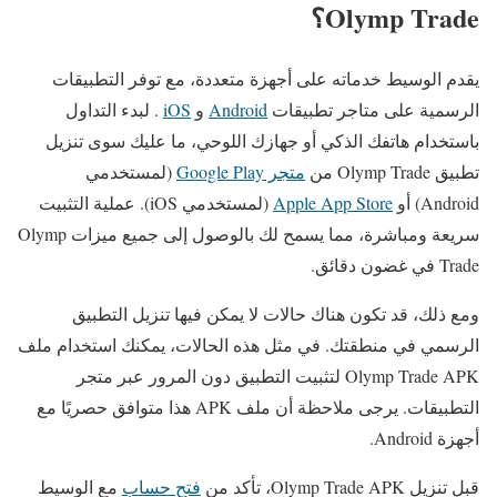
Olymp Trade؟
يقدم الوسيط خدماته على أجهزة متعددة، مع توفر التطبيقات
الرسمية على متاجر تطبيقات
Android
و
iOS
. لبدء التداول
باستخدام هاتفك الذكي أو جهازك اللوحي، ما عليك سوى تنزيل
تطبيق Olymp Trade من
متجر Google Play
(لمستخدمي
Android) أو
Apple App Store
(لمستخدمي iOS). عملية التثبيت
سريعة ومباشرة، مما يسمح لك بالوصول إلى جميع ميزات Olymp
Trade في غضون دقائق.
ومع ذلك، قد تكون هناك حالات لا يمكن فيها تنزيل التطبيق
الرسمي في منطقتك. في مثل هذه الحالات، يمكنك استخدام ملف
Olymp Trade APK لتثبيت التطبيق دون المرور عبر متجر
التطبيقات. يرجى ملاحظة أن ملف APK هذا متوافق حصريًا مع
أجهزة Android.
قبل تنزيل Olymp Trade APK، تأكد من
فتح حساب
مع الوسيط