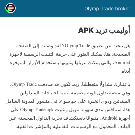
Olymp Trade broker
أوليمب تريد APK
هل تبحث عن تطبيق Olymp Trade؟ لقد وصلت إلى الصفحة
الصحيحة. هنا، يمكنك العثور على حزمة التثبيت الرسمية لأجهزة
Android، والتي يمكنك تنزيلها وتثبيتها باستخدام الأزرار المتوفرة
أدناه.
باعتبارك متداولًا متعطشًا، ربما تكون قد صادفت Olymp Trade،
وهي منصة تداول قوية مصممة لتلبية احتياجات المتداولين
المبتدئين وذوي الخبرة على حدٍ سواء. في منشور المدونة الشامل
هذا، سنناقش مدى سهولة تنزيل وتثبيت Olymp Trade apk على
أجهزة Android، متبوعًا باستكشاف تجربة التداول المحسنة عبر
الهاتف المحمول مع الرسومات التفاعلية والمؤشرات الفنية.