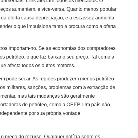
ndamentais. Eles afectam todos os mercados. O
reços aumentem, e vice-versa. Quanto menos popular
 da oferta causa depreciação, e a escassez aumenta
ender o que impulsiona tanto a procura como a oferta
utros importam-no. Se as economias dos compradores
petróleo, o que faz baixar o seu preço. Tal como a
 que afecta todos os outros motores.
bém pode secar. As regiões produzem menos petróleo
tos militares, sanções, problemas com a extracção de
aumentar, mas tais mudanças são geralmente
ortadoras de petróleo, como a OPEP. Um país não
ndependente por sua própria vontade.
 o preço do recurso. Qualquer notícia sobre os