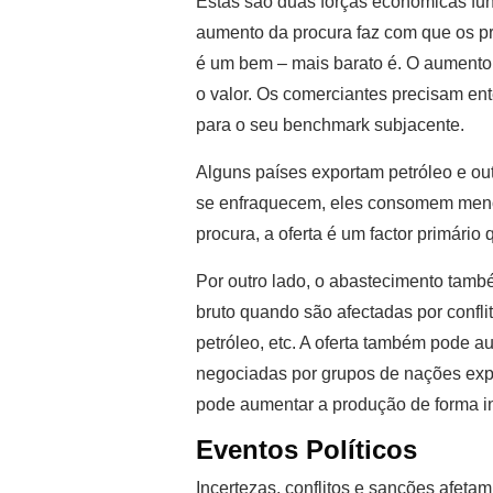
Estas são duas forças económicas fu
aumento da procura faz com que os p
é um bem – mais barato é. O aumento
o valor. Os comerciantes precisam ent
para o seu benchmark subjacente.
Alguns países exportam petróleo e o
se enfraquecem, eles consomem menos 
procura, a oferta é um factor primário
Por outro lado, o abastecimento tam
bruto quando são afectadas por confli
petróleo, etc. A oferta também pode 
negociadas por grupos de nações exp
pode aumentar a produção de forma i
Eventos Políticos
Incertezas, conflitos e sanções afetam