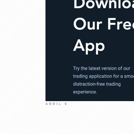
Olymp Trade
ABRIL 9