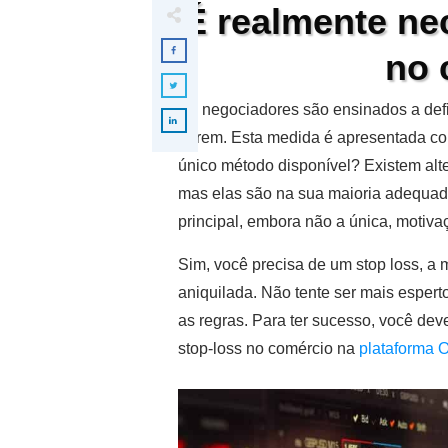
É realmente ne
no 
Os negociadores são ensinados a def
abrem. Esta medida é apresentada com
único método disponível? Existem alt
mas elas são na sua maioria adequadas
principal, embora não a única, motiva
Sim, você precisa de um stop loss, a
aniquilada. Não tente ser mais esper
as regras. Para ter sucesso, você dev
stop-loss no comércio na
plataforma 