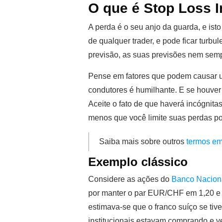
O que é Stop Loss I
A perda é o seu anjo da guarda, e ist
de qualquer trader, e pode ficar turb
previsão, as suas previsões nem semp
Pense em fatores que podem causar u
condutores é humilhante. E se houver
Aceite o fato de que haverá incógnit
menos que você limite suas perdas pot
Saiba mais sobre outros
termos em
Exemplo clássico
Considere as ações do
Banco Nacion
por manter o par EUR/CHF em 1,20 e n
estimava-se que o franco suíço se ti
institucionais estavam comprando e 