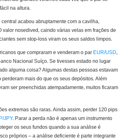
fácil na altura.
o central acabou abruptamente com a cavilha,
O valor nosedived, caindo várias velas em frações de
antes sem stop-loss viram os seus saldos limpos.
ericanos que compraram e venderam o par
EUR/USD
,
Banco Nacional Suíço. Se tivesses estado no lugar
sinado alguma coisa? Algumas destas pessoas estavam
o perderam mais do que os seus depósitos. Além
ram ser preenchidas atempadamente, muitos ficaram
ões extremas são raras. Ainda assim, perder 120 pips
P/JPY
. Parar a perda não é apenas um instrumento
roteger os seus fundos quando a sua análise é
co próprios – a análise deficiente é parte integrante