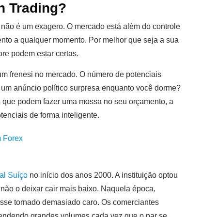
n Trading?
o não é um exagero. O mercado está além do controle
ulento a qualquer momento. Por melhor que seja a sua
re podem estar certas.
m frenesi no mercado. O número de potenciais
 um anúncio político surpresa enquanto você dorme?
as que podem fazer uma mossa no seu orçamento, a
enciais de forma inteligente.
 Forex
al Suíço
no início dos anos 2000. A instituição optou
ão o deixar cair mais baixo. Naquela época,
vesse tornado demasiado caro. Os comerciantes
vendendo grandes volumes cada vez que o par se