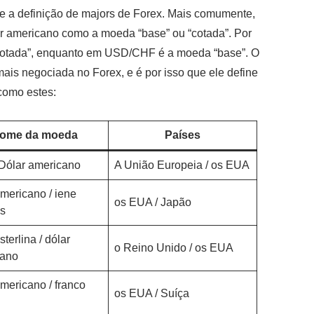
re a definição de majors de Forex. Mais comumente,
r americano como a moeda “base” ou “cotada”. Por
otada”, enquanto em USD/CHF é a moeda “base”. O
ais negociada no Forex, e é por isso que ele define
 como estes:
ome da moeda
Países
 Dólar americano
A União Europeia / os EUA
americano / iene
os EUA / Japão
s
sterlina / dólar
o Reino Unido / os EUA
cano
americano / franco
os EUA / Suíça