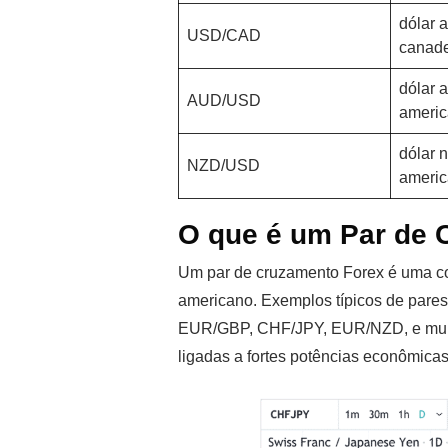
dólar 
USD/CAD
canad
dólar a
AUD/USD
ameri
dólar 
NZD/USD
ameri
O que é um Par de 
Um par de cruzamento Forex é uma co
americano. Exemplos típicos de par
EUR/GBP, CHF/JPY, EUR/NZD, e muito
ligadas a fortes potências econômica