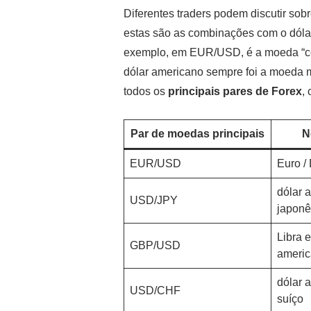
Diferentes traders podem discutir sob
estas são as combinações com o dóla
exemplo, em EUR/USD, é a moeda “c
dólar americano sempre foi a moeda m
todos os
principais pares de Forex
,
Par de moedas principais
N
EUR/USD
Euro /
dólar 
USD/JPY
japonê
Libra e
GBP/USD
ameri
dólar 
USD/CHF
suíço