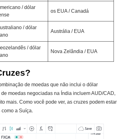
americano / dólar
os EUA / Canadá
ense
ustraliano / dólar
Austrália / EUA
cano
neozelandês / dólar
Nova Zelândia / EUA
cano
Cruzes?
mbinação de moedas que não inclui o dólar
es de moedas negociadas na Índia incluem AUD/CAD,
 mais. Como você pode ver, as cruzes podem estar
s como a Suíça.