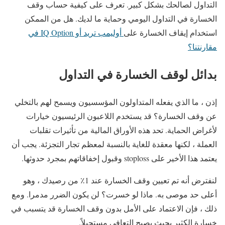
التداول لصالحك بشكل كبير. تعرف على كيفية حساب وقف
الخسارة في التداول اليومي وحماية ما لديك. هل من الممكن
استخدام إيقاف الخسارة على
أوليمب تريد أو IQ Option في
مقارنتنا؟
بدائل لوقف الخسارة في التداول
إذن ، ما الذي يفعله المتداولون المؤسسيون ويسمح لهم بالتخلي
عن وقف الخسارة؟ قد يستخدم اللاعبون الرئيسيون خيارات
لأغراض الحماية. تحد هذه الأوراق المالية من تأثيرات تقلبات
العملة ، لكنها معقدة للغاية بالنسبة لمعظم تجار التجزئة. يجب أن
يعتمد هذا الأخير على stoploss وقبول إخفاقاتهم بمجرد حدوثها.
لنفترض أنه تم تعيين وقف الخسارة عند 1٪ من رصيدك ، وهو
أعلى حد موصى به. ماذا لو خسرت؟ لن يكون الضرر مدمرا. ومع
ذلك ، فإن الاعتماد على الأمل بدون وقف الخسارة قد يتسبب في
خسارة الكثير بحيث يصبح التعافي مستحيلاً.