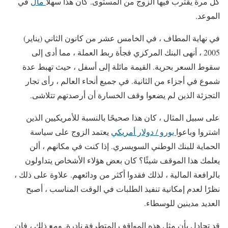
كل مرة يقترب فيها الزوج من المستوى. كان هذا سهلا
مال
في
الموعد.
في نهاية المطاف ، في الخامس عشر من كانون الثاني (يناير)
2005 ، أنهى البنك المركزي فجأة ربط العملة ، مما أدى إلى
سقوط السعر بحرية. القيمة مائلة إلى أسفل ، حيث تهبط عدة
شموع في أجزاء من الثانية. في جميع أنحاء العالم ، رأى تجار
التجزئة الذين لم يضعوا وقف الخسارة أن أرصدتهم تتلاشى.
على سبيل المثال ، كان هذا صحيحًا بالنسبة للأمريكيين الذين
اشتروا وباعوا
يورو / دولار أمريكي
يعتمد الزوج على سياسة
الحماية للبنك الوطني السويسري. إذا كنت في مكانهم ، ألن
يعلمك هذا الموقف شيئًا؟ كان بعض هؤلاء الأشخاص يتداولون
بالرافعة المالية ، لذلك فقدوا أكثر من ودائعهم. علاوة على ذلك ،
نظرًا لعدم إمكانية تنفيذ الطلبات في الوقت المناسب ، أصبح
العديد مدينين للوسطاء.
قد تجادل بأن مثل هذه المواقف المتطرفة نادرة. ومع ذلك ، فإن