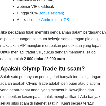
webinar VIP eksklusif.
Hingga 50%
Bonus setoran;
Aplikasi untuk
Android
dan
iOS
Jika pedagang tidak memiliki pengalaman dalam perdagangan
di pasar keuangan sebelum bekerja sama dengan pialang,
maka akun VIP mungkin merupakan pendekatan yang tepat!
Untuk menjadi trader VIP, cukup dengan mendanai saldo
dalam jumlah
2.000 dolar / 2.000 euro
.
Apakah Olymp Trade itu scam?
Salah satu pertanyaan penting dari banyak forum di jaringan
adalah apakah Olymp Trade adalah penipuan atau platform
yang benar-benar andal yang memenuhi kewajiban dan
memberikan kesempatan untuk menghasilkan? Ada banyak
sekali situs scam di Internet saat ini. Kami secara teratur