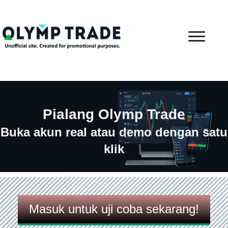
Pialang Olymp Trade
Buka akun real atau demo dengan satu
klik
Masuk untuk uji coba sekarang!