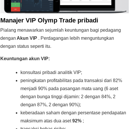
Manajer VIP Olymp Trade pribadi
Pialang menawarkan sejumlah keuntungan bagi pedagang
dengan
Akun VIP
. Perdagangan lebih menguntungkan
dengan status seperti itu.
Keuntungan akun VIP:
konsultasi pribadi analitik VIP;
peningkatan profitabilitas pada transaksi dari 82%
menjadi 90% pada pasangan mata uang (6 aset
dengan bunga tinggi dijamin: 2 dengan 84%, 2
dengan 87%, 2 dengan 90%);
keberadaan saham dengan persentase pendapatan
maksimum atas dua aset
92%
;
transaksi bebas risiko;