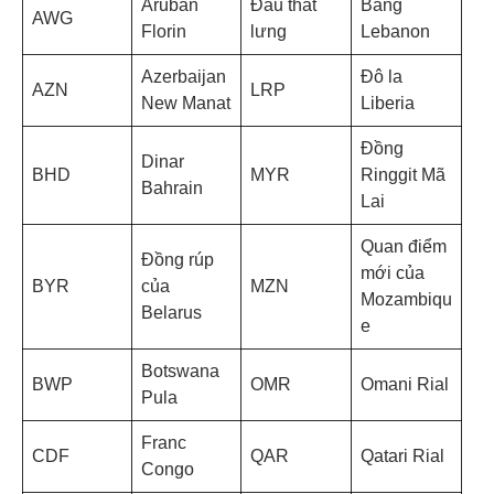
Aruban
Đau thắt
Bảng
AWG
Florin
lưng
Lebanon
Azerbaijan
Đô la
AZN
LRP
New Manat
Liberia
Đồng
Dinar
BHD
MYR
Ringgit Mã
Bahrain
Lai
Quan điểm
Đồng rúp
mới của
BYR
của
MZN
Mozambiqu
Belarus
e
Botswana
BWP
OMR
Omani Rial
Pula
Franc
CDF
QAR
Qatari Rial
Congo