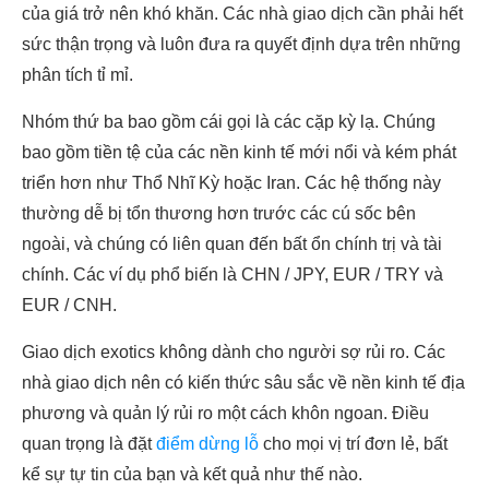
của giá trở nên khó khăn. Các nhà giao dịch cần phải hết
sức thận trọng và luôn đưa ra quyết định dựa trên những
phân tích tỉ mỉ.
Nhóm thứ ba bao gồm cái gọi là các cặp kỳ lạ. Chúng
bao gồm tiền tệ của các nền kinh tế mới nổi và kém phát
triển hơn như Thổ Nhĩ Kỳ hoặc Iran. Các hệ thống này
thường dễ bị tổn thương hơn trước các cú sốc bên
ngoài, và chúng có liên quan đến bất ổn chính trị và tài
chính. Các ví dụ phổ biến là CHN / JPY, EUR / TRY và
EUR / CNH.
Giao dịch exotics không dành cho người sợ rủi ro. Các
nhà giao dịch nên có kiến thức sâu sắc về nền kinh tế địa
phương và quản lý rủi ro một cách khôn ngoan. Điều
quan trọng là đặt
điểm dừng lỗ
cho mọi vị trí đơn lẻ, bất
kể sự tự tin của bạn và kết quả như thế nào.