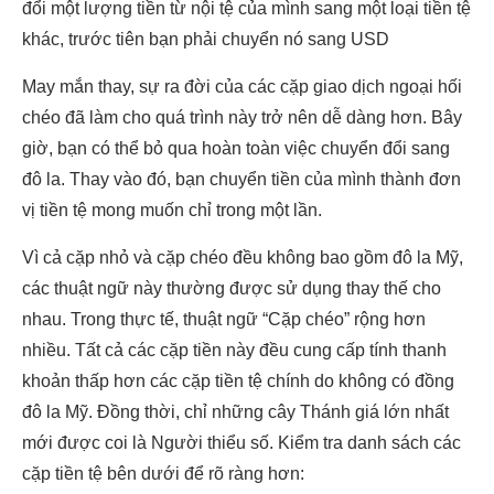
đổi một lượng tiền từ nội tệ của mình sang một loại tiền tệ
khác, trước tiên bạn phải chuyển nó sang USD
May mắn thay, sự ra đời của các cặp giao dịch ngoại hối
chéo đã làm cho quá trình này trở nên dễ dàng hơn. Bây
giờ, bạn có thể bỏ qua hoàn toàn việc chuyển đổi sang
đô la. Thay vào đó, bạn chuyển tiền của mình thành đơn
vị tiền tệ mong muốn chỉ trong một lần.
Vì cả cặp nhỏ và cặp chéo đều không bao gồm đô la Mỹ,
các thuật ngữ này thường được sử dụng thay thế cho
nhau. Trong thực tế, thuật ngữ “Cặp chéo” rộng hơn
nhiều. Tất cả các cặp tiền này đều cung cấp tính thanh
khoản thấp hơn các cặp tiền tệ chính do không có đồng
đô la Mỹ. Đồng thời, chỉ những cây Thánh giá lớn nhất
mới được coi là Người thiểu số. Kiểm tra danh sách các
cặp tiền tệ bên dưới để rõ ràng hơn: