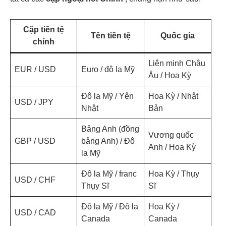
Cặp tiền tệ
Tên tiền tệ
Quốc gia
chính
Liên minh Châu
EUR / USD
Euro / đô la Mỹ
Âu / Hoa Kỳ
Đô la Mỹ / Yên
Hoa Kỳ / Nhật
USD / JPY
Nhật
Bản
Bảng Anh (đồng
Vương quốc
GBP / USD
bảng Anh) / Đô
Anh / Hoa Kỳ
la Mỹ
Đô la Mỹ / franc
Hoa Kỳ / Thụy
USD / CHF
Thụy Sĩ
Sĩ
Đô la Mỹ / Đô la
Hoa Kỳ /
USD / CAD
Canada
Canada