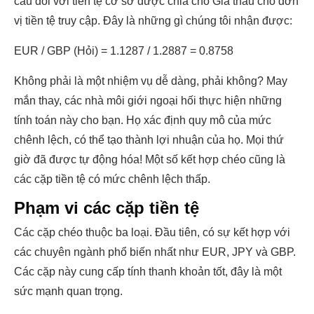
cầu đối với tiền tệ cơ sở được chia cho Giá thầu cho đơn
vị tiền tệ truy cập. Đây là những gì chúng tôi nhận được:
EUR / GBP (Hỏi) = 1.1287 / 1.2887 = 0.8758
Không phải là một nhiệm vụ dễ dàng, phải không? May
mắn thay, các nhà môi giới ngoại hối thực hiện những
tính toán này cho bạn. Họ xác định quy mô của mức
chênh lệch, có thể tạo thành lợi nhuận của họ. Mọi thứ
giờ đã được tự động hóa! Một số kết hợp chéo cũng là
các cặp tiền tệ có mức chênh lệch thấp.
Phạm vi các cặp tiền tệ
Các cặp chéo thuộc ba loại. Đầu tiên, có sự kết hợp với
các chuyên ngành phổ biến nhất như EUR, JPY và GBP.
Các cặp này cung cấp tính thanh khoản tốt, đây là một
sức mạnh quan trọng.