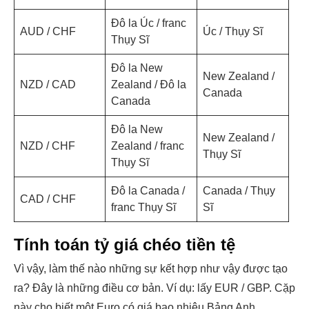
Đô la Úc / franc
AUD / CHF
Úc / Thụy Sĩ
Thụy Sĩ
Đô la New
New Zealand /
NZD / CAD
Zealand / Đô la
Canada
Canada
Đô la New
New Zealand /
NZD / CHF
Zealand / franc
Thụy Sĩ
Thụy Sĩ
Đô la Canada /
Canada / Thụy
CAD / CHF
franc Thụy Sĩ
Sĩ
Tính toán tỷ giá chéo tiền tệ
Vì vậy, làm thế nào những sự kết hợp như vậy được tạo
ra? Đây là những điều cơ bản. Ví dụ: lấy EUR / GBP. Cặp
này cho biết một Euro có giá bao nhiêu Bảng Anh.