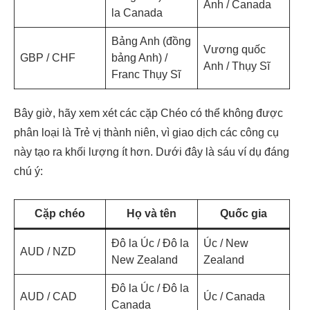
Anh / Canada
la Canada
Bảng Anh (đồng
Vương quốc
GBP / CHF
bảng Anh) /
Anh / Thụy Sĩ
Franc Thụy Sĩ
Bây giờ, hãy xem xét các cặp Chéo có thể không được
phân loại là Trẻ vị thành niên, vì giao dịch các công cụ
này tạo ra khối lượng ít hơn. Dưới đây là sáu ví dụ đáng
chú ý:
Cặp chéo
Họ và tên
Quốc gia
Đô la Úc / Đô la
Úc / New
AUD / NZD
New Zealand
Zealand
Đô la Úc / Đô la
AUD / CAD
Úc / Canada
Canada