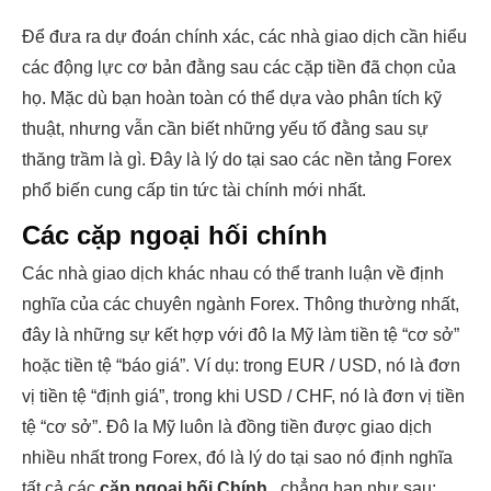
Để đưa ra dự đoán chính xác, các nhà giao dịch cần hiểu
các động lực cơ bản đằng sau các cặp tiền đã chọn của
họ. Mặc dù bạn hoàn toàn có thể dựa vào phân tích kỹ
thuật, nhưng vẫn cần biết những yếu tố đằng sau sự
thăng trầm là gì. Đây là lý do tại sao các nền tảng Forex
phổ biến cung cấp tin tức tài chính mới nhất.
Các cặp ngoại hối chính
Các nhà giao dịch khác nhau có thể tranh luận về định
nghĩa của các chuyên ngành Forex. Thông thường nhất,
đây là những sự kết hợp với đô la Mỹ làm tiền tệ “cơ sở”
hoặc tiền tệ “báo giá”. Ví dụ: trong EUR / USD, nó là đơn
vị tiền tệ “định giá”, trong khi USD / CHF, nó là đơn vị tiền
tệ “cơ sở”. Đô la Mỹ luôn là đồng tiền được giao dịch
nhiều nhất trong Forex, đó là lý do tại sao nó định nghĩa
tất cả các
cặp ngoại hối Chính
, chẳng hạn như sau: