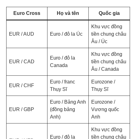
Euro Cross
Họ và tên
Quốc gia
Khu vực đồng
EUR / AUD
Euro / đô la Úc
tiền chung châu
Âu / Úc
Khu vực đồng
Euro / đô la
EUR / CAD
tiền chung châu
Canada
Âu / Canada
Euro / franc
Eurozone /
EUR / CHF
Thụy Sĩ
Thụy Sĩ
Euro / Bảng Anh
Eurozone /
EUR / GBP
(đồng bảng
Vương quốc
Anh)
Anh
Khu vực đồng
Euro / đô la
tiền chung châu