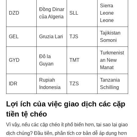
Sierra
Đồng Dinar
DZD
SLL
Leone
của Algeria
Leone
Tajikistan
GEL
Gruzia Lari
TJS
Somoni
Turkmenist
Đô la
GYD
TMT
an New
Guyan
Manat
Rupiah
Tanzania
IDR
TZS
Indonesia
Schilling
Lợi ích của việc giao dịch các cặp
tiền tệ chéo
Vì vậy, nếu các cặp chéo ít phổ biến hơn, tại sao lại giao
dịch chúng? Đầu tiên, phân tích cơ bản dễ áp dụng hơn